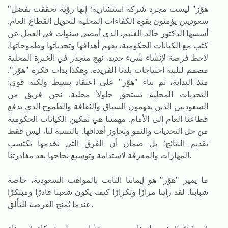
"هوّز" ليست مجرد شركة استشارية؛ إنها رؤية تحققت بفضل
سعوديين يؤمنون بقوة الكفاءات المحلية لتحويل القطاع العام.
أسسها الدكتور خالد الغنيم، الذي أمضى سنوات في العمل عن
كثب مع الكيانات الحكومية، يفهم أهدافها وتحدياتها وطموحاتها.
لاحظ فرصة لإنشاء شيء جديد، نهج متجذر في الخبرة المحلية
مصمم لتلبية احتياجات بلدنا الفريدة. وهكذا بدأت فكرة "هوّز".
منذ البداية، تم بناء "هوّز" على اعتقاد بسيط ولكنه قوي:
التحديات المحلية تستحق حلولاً محلية. نحن فريق من
السعوديين الذين يفهمون السياق والثقافة والطموح الذي يدفع
قطاعنا العام إلى الأمام. مهمتنا هي تمكين الكيانات الحكومية
من حل التحديات والنمو وتجاوز أهدافها. بالنسبة لنا، ليس فقط
تقديم النتائج؛ بل ضمان أن الفرق التي نخدمها تكتسب
المهارات والمعرفة لاستدامة وتوسيع نجاحها بعد مغادرتنا.
ما يميز "هوّز" هو إيماننا الثابت بالمواهب السعودية، خاصة
شبابنا. لقد رأينا مرارًا وتكرارًا كيف يكون شعبنا قادرًا ومبتكرًا
عندما يُمنح الفرصة للتألق.